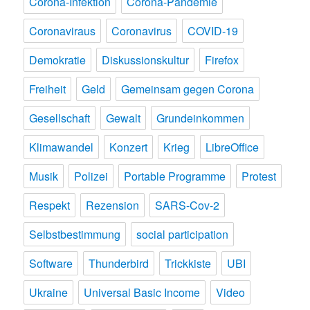
Corona-Infektion
Corona-Pandemie
Coronaviraus
Coronavirus
COVID-19
Demokratie
Diskussionskultur
Firefox
Freiheit
Geld
Gemeinsam gegen Corona
Gesellschaft
Gewalt
Grundeinkommen
Klimawandel
Konzert
Krieg
LibreOffice
Musik
Polizei
Portable Programme
Protest
Respekt
Rezension
SARS-Cov-2
Selbstbestimmung
social participation
Software
Thunderbird
Trickkiste
UBI
Ukraine
Universal Basic Income
Video