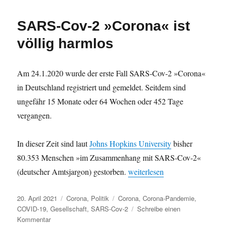
herbeigeredete
Rassismus
SARS-Cov-2 »Corona« ist
völlig harmlos
Am 24.1.2020 wurde der erste Fall SARS-Cov-2 »Corona«
in Deutschland registriert und gemeldet. Seitdem sind
ungefähr 15 Monate oder 64 Wochen oder 452 Tage
vergangen.
In dieser Zeit sind laut
Johns Hopkins University
bisher
80.353 Menschen »im Zusammenhang mit SARS-Cov-2«
„SARS-Cov-2 »Corona« ist völ
(deutscher Amtsjargon) gestorben.
weiterlesen
Veröffentlicht
Kategorien
Schlagwörter
20. April 2021
Corona
,
Politik
Corona
,
Corona-Pandemie
,
am
COVID-19
,
Gesellschaft
,
SARS-Cov-2
Schreibe einen
zu
Kommentar