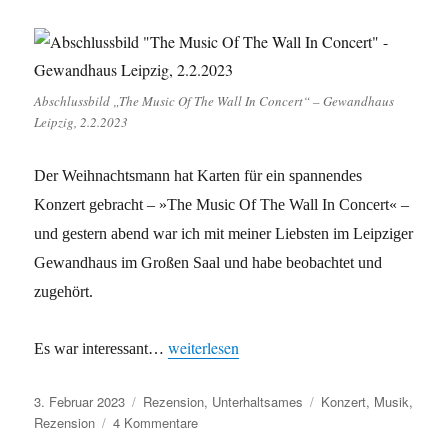
Abschlussbild „The Music Of The Wall In Concert“ – Gewandhaus
Leipzig, 2.2.2023
Der Weihnachtsmann hat Karten für ein spannendes
Konzert gebracht – »The Music Of The Wall In Concert« –
und gestern abend war ich mit meiner Liebsten im Leipziger
Gewandhaus im Großen Saal und habe beobachtet und
zugehört.
„Im Ton vergriffen“
weiterlesen
Es war interessant…
Veröffentlicht
Kategorien
Schlagwörter
3. Februar 2023
Rezension
,
Unterhaltsames
Konzert
,
Musik
,
am
zu
Rezension
4 Kommentare
Im