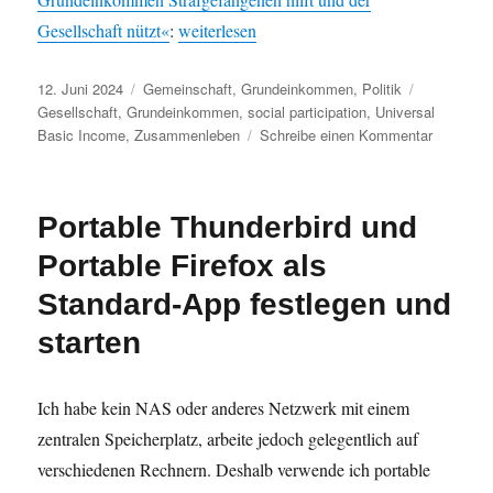
„Grundeinkommen vs. Justizsystem“
Gesellschaft nützt«
:
weiterlesen
Veröffentlicht
Kategorien
Schlagwört
12. Juni 2024
Gemeinschaft
,
Grundeinkommen
,
Politik
am
Gesellschaft
,
Grundeinkommen
,
social participation
,
Universal
zu
Basic Income
,
Zusammenleben
Schreibe einen Kommentar
Grundei
vs.
Justizsy
Portable Thunderbird und
Portable Firefox als
Standard-App festlegen und
starten
Ich habe kein NAS oder anderes Netzwerk mit einem
zentralen Speicherplatz, arbeite jedoch gelegentlich auf
verschiedenen Rechnern. Deshalb verwende ich portable