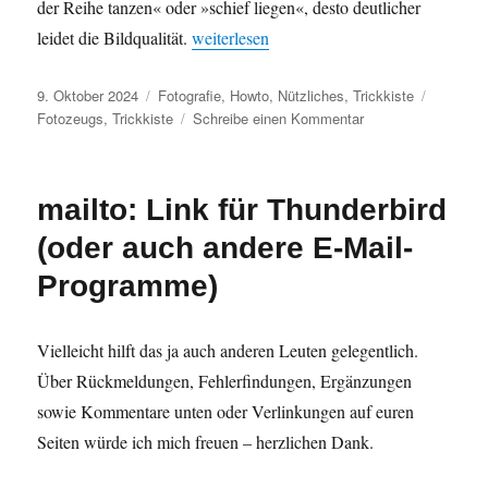
der Reihe tanzen« oder »schief liegen«, desto deutlicher
„Warum und wie man bei einem Objektiv di
leidet die Bildqualität.
weiterlesen
Veröffentlicht
Kategorien
Schlagwö
9. Oktober 2024
Fotografie
,
Howto
,
Nützliches
,
Trickkiste
am
zu
Fotozeugs
,
Trickkiste
Schreibe einen Kommentar
Warum
und
wie
mailto: Link für Thunderbird
man
bei
(oder auch andere E-Mail-
einem
Objektiv
Programme)
die
Zentrierung
testet
Vielleicht hilft das ja auch anderen Leuten gelegentlich.
Über Rückmeldungen, Fehlerfindungen, Ergänzungen
sowie Kommentare unten oder Verlinkungen auf euren
Seiten würde ich mich freuen – herzlichen Dank.