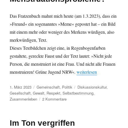
Spaß
auf
–
Das Fratzenbuch mahnt mich heute (am 1.3.2023), dass ein
ist
»Freund« ein sogenanntes »Meme« gepostet hat – ein Bild
Grundei
ungerech
mit einem mehr oder weniger des Merkens würdigen, also
merkwürdigen, Text.
Dieses Textbildchen zeigt eine, in Regenbogenfarben
gestaltete, gereckte Faust und der Text lautet: »Nicht jede
Person, die menstruiert ist eine Frau. Und nicht alle Frauen
„Wem nützen Menstruations
menstruieren! Grüne Jugend NRW«.
weiterlesen
Veröffentlicht
Kategorien
Schlagwörter
1. März 2023
Gemeinschaft
,
Politik
Diskussionskultur
,
am
Gesellschaft
,
Gewalt
,
Respekt
,
Selbstbestimmung
,
zu
Zusammenleben
2 Kommentare
Wem
nützen
Menstruationsprobleme?
Im Ton vergriffen