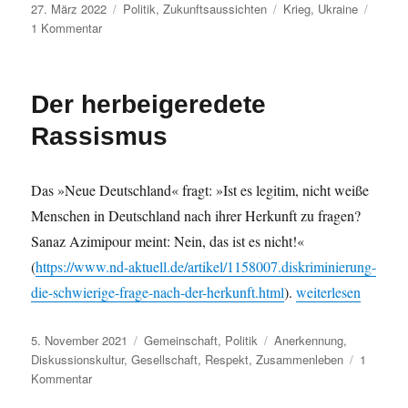
Veröffentlicht
Kategorien
Schlagwörter
27. März 2022
Politik
,
Zukunftsaussichten
Krieg
,
Ukraine
am
zu
1 Kommentar
Über
den
Krieg
Der herbeigeredete
Rassismus
Das »Neue Deutschland« fragt: »Ist es legitim, nicht weiße
Menschen in Deutschland nach ihrer Herkunft zu fragen?
Sanaz Azimipour meint: Nein, das ist es nicht!«
(
https://www.nd-aktuell.de/artikel/1158007.diskriminierung-
„Der herbeigeredet
die-schwierige-frage-nach-der-herkunft.html
).
weiterlesen
Veröffentlicht
Kategorien
Schlagwörter
5. November 2021
Gemeinschaft
,
Politik
Anerkennung
,
am
Diskussionskultur
,
Gesellschaft
,
Respekt
,
Zusammenleben
1
zu
Kommentar
Der