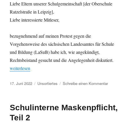
Liebe Eltern unserer Schulgemeinschaft [der Oberschule
Ratzelstraße in Leipzig],
Liebe interessierte Mitleser,
bezugnehmend auf meinen Protest gegen die
Vorgehensweise des sächsischen Landesamtes für Schule
und Bildung (LaSuB) habe ich, wie angekündigt,
Rechtsbeistand gesucht und die Angelegenheit diskutiert.
„Schulinterne Maskenpflicht, Teil 3“
weiterlesen
Veröffentlicht
Kategorien
zu
17. Juni 2022
Unsortiertes
Schreibe einen Kommentar
am
Schulinterne
Maskenpflich
Teil
Schulinterne Maskenpflicht,
3
Teil 2