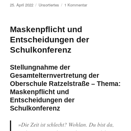
Veröffentlicht
Kategorien
zu
25. April 2022
Unsortiertes
1 Kommentar
am
Schulinterne
Maskenpflicht,
Teil
Maskenpflicht und
2
Entscheidungen der
Schulkonferenz
Stellungnahme der
Gesamtelternvertretung der
Oberschule Ratzelstraße
–
Thema:
Maskenpflicht und
Entscheidungen der
Schulkonferenz
»Die Zeit ist schlecht? Wohlan. Du bist da,