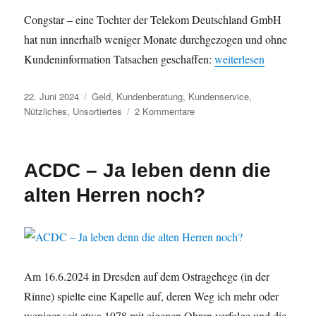
Congstar – eine Tochter der Telekom Deutschland GmbH
hat nun innerhalb weniger Monate durchgezogen und ohne
„congstar-Kundenbere
Kundeninformation Tatsachen geschaffen:
weiterlesen
Veröffentlicht
Kategorien
22. Juni 2024
Geld
,
Kundenberatung
,
Kundenservice
,
am
zu
Nützliches
,
Unsortiertes
2 Kommentare
congstar-
Kundenbereich
„meincongstar“
ACDC – Ja leben denn die
abgeschaltet
–
alten Herren noch?
App-
Zwang
wird
durchgeknüppelt
Am 16.6.2024 in Dresden auf dem Ostragehege (in der
Rinne) spielte eine Kapelle auf, deren Weg ich mehr oder
weniger seit etwa 1978 mit eigenen Ohren verfolge und die