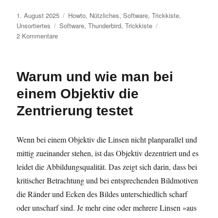
Veröffentlicht
Kategorien
1. August 2025
Howto
,
Nützliches
,
Software
,
Trickkiste
,
am
Schlagwörter
Unsortiertes
Software
,
Thunderbird
,
Trickkiste
zu
2 Kommentare
Thunderbird
portable
–
Warum und wie man bei
eine
Anleitung
einem Objektiv die
zum
Selbstbau
Zentrierung testet
Wenn bei einem Objektiv die Linsen nicht planparallel und
mittig zueinander stehen, ist das Objektiv dezentriert und es
leidet die Abbildungsqualität. Das zeigt sich darin, dass bei
kritischer Betrachtung und bei entsprechenden Bildmotiven
die Ränder und Ecken des Bildes unterschiedlich scharf
oder unscharf sind. Je mehr eine oder mehrere Linsen »aus