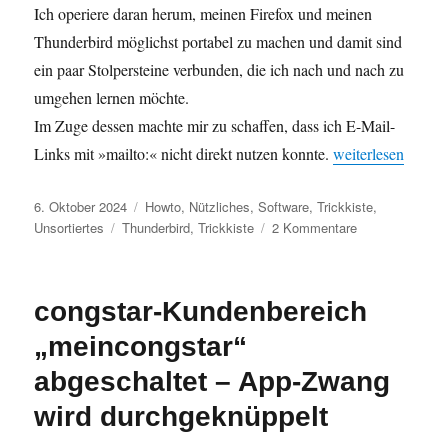
Ich operiere daran herum, meinen Firefox und meinen
Thunderbird möglichst portabel zu machen und damit sind
ein paar Stolpersteine verbunden, die ich nach und nach zu
umgehen lernen möchte.
Im Zuge dessen machte mir zu schaffen, dass ich E-Mail-
„mailto: Link für
Links mit »mailto:« nicht direkt nutzen konnte.
weiterlesen
Veröffentlicht
Kategorien
6. Oktober 2024
Howto
,
Nützliches
,
Software
,
Trickkiste
,
am
Schlagwörter
zu
Unsortiertes
Thunderbird
,
Trickkiste
2 Kommentare
mailto:
Link
für
congstar-Kundenbereich
Thunderbird
(oder
„meincongstar“
auch
andere
abgeschaltet – App-Zwang
E-
wird durchgeknüppelt
Mail-
Programme)