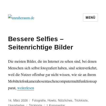
MENÜ
unruheraum.de
Bessere Selfies –
Seitenrichtige Bilder
Die meisten Bilder, die im Internet zu sehen sind, bei denen
Menschen sich selbst fotografiert haben, sind seitenverkehrt,
weil die Nutzer offenbar gar nicht wissen, wie sie an ihrem
Mobiltelefonkamerahosentaschencomputermultifunktionsap
„Bessere Selfies – Seitenrichtige Bilder“
parat,
weiterlesen
Veröffentlicht
Kategorien
14. März 2026
Fotografie
,
Howto
,
Nützliches
,
Trickkiste
,
am
Schlagwörter
zu
Unsortiertes
Trickkiste
1 Kommentar