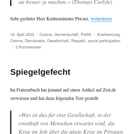
sie besser zu machen.« (Thomas Carlyle)
„Maskenpflicht und En
Sehr geehrter Herr Kultusminister Piwarz,
weiterlesen
Veröffentlicht
Kategorien
Schlagwörter
19. April 2022
Corona
,
Gemeinschaft
,
Politik
Anerkennung
,
am
Corona
,
Demokratie
,
Gesellschaft
,
Respekt
,
social participation
zu
2 Kommentare
Maskenpflicht
und
Entscheidungen
Spiegelgefecht
der
Schulkonferenz
Im Fratzenbuch hat jemand auf einen Artikel auf Zeit.de
verwiesen und hat dazu folgenden Text gestellt:
»Was ist das für eine Gesellschaft, in der
ernsthaft von Menschen erwartet wird, die
Krise im Job über die akute Krise im Privaten