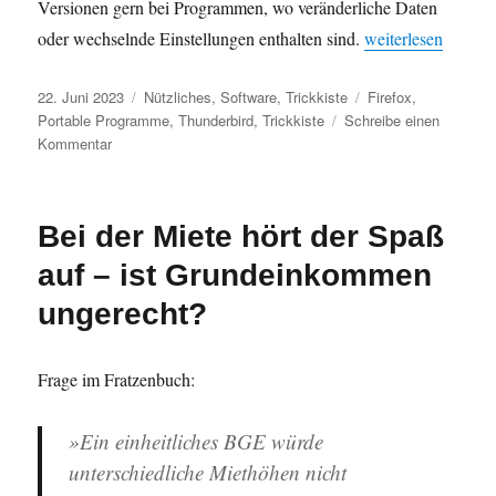
Versionen gern bei Programmen, wo veränderliche Daten
„Portable Thunderb
oder wechselnde Einstellungen enthalten sind.
weiterlesen
Veröffentlicht
Kategorien
Schlagwörter
22. Juni 2023
Nützliches
,
Software
,
Trickkiste
Firefox
,
am
Portable Programme
,
Thunderbird
,
Trickkiste
Schreibe einen
zu
Kommentar
Portable
Thunderbird
und
Bei der Miete hört der Spaß
Portable
Firefox
auf – ist Grundeinkommen
als
Standard-
ungerecht?
App
festlegen
und
Frage im Fratzenbuch:
starten
»Ein einheitliches BGE würde
unterschiedliche Miethöhen nicht