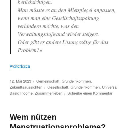
berücksichtigen.
Man müsste es an den Mietspiegel anpassen,
wenn man eine Gesellschaftsspaltung
verhindern möchte, was den
Verwaltungsaufwand wieder steigert.
Oder gibt es andere Lösungssätze für das
Problem?«
„Bei der Miete hört der Spaß auf – ist Grundeinkommen ungerec
weiterlesen
Veröffentlicht
Kategorien
12. Mai 2023
Gemeinschaft
,
Grundeinkommen
,
am
Schlagwörter
Zukunftsaussichten
Gesellschaft
,
Grundeinkommen
,
Universal
zu
Basic Income
,
Zusammenleben
Schreibe einen Kommentar
Bei
der
Miete
Wem nützen
hört
der
Menstruationsprobleme?