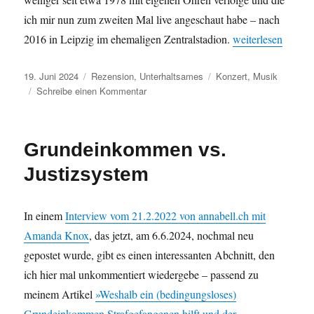
ich mir nun zum zweiten Mal live angeschaut habe – nach
„ACDC – Ja leben 
2016 in Leipzig im ehemaligen Zentralstadion.
weiterlesen
Veröffentlicht
Kategorien
Schlagwörter
19. Juni 2024
Rezension
,
Unterhaltsames
Konzert
,
Musik
am
zu
Schreibe einen Kommentar
ACDC
–
Ja
Grundeinkommen vs.
leben
denn
Justizsystem
die
alten
Herren
In einem
Interview vom 21.2.2022 von annabell.ch mit
noch?
Amanda Knox
, das jetzt, am 6.6.2024, nochmal neu
gepostet wurde, gibt es einen interessanten Abchnitt, den
ich hier mal unkommentiert wiedergebe – passend zu
meinem Artikel
»Weshalb ein (bedingungsloses)
Grundeinkommen Strafgefangenen hilft und der