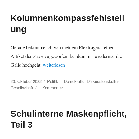
Ton
vergriffen
Kolumnenkompassfehlstell
ung
Gerade bekomme ich von meinem Elektrogerät einen
Artikel der »taz« zugeworfen, bei dem mir wiedermal die
„Kolumnenkompassfehlstellung“
Galle hochgeht.
weiterlesen
Veröffentlicht
Kategorien
Schlagwörter
20. Oktober 2022
Politik
Demokratie
,
Diskussionskultur
,
am
zu
Gesellschaft
1 Kommentar
Kolumnenkompassfehlstellung
Schulinterne Maskenpflicht,
Teil 3