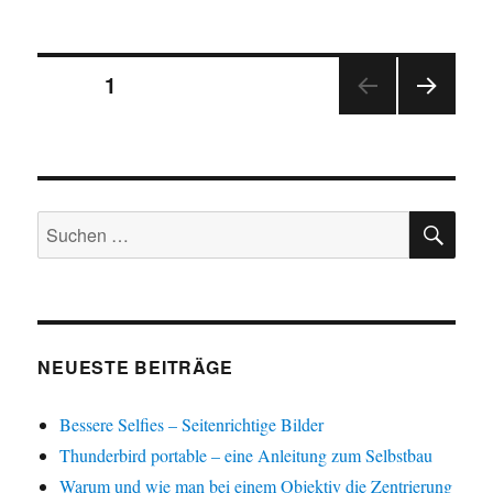
Die
dritte
Welle
Seitennummerierung
SEITE
1
NÄC
der
HSTE
SEIT
Beiträge
E
SU
Suchen
nach:
NEUESTE BEITRÄGE
Bessere Selfies – Seitenrichtige Bilder
Thunderbird portable – eine Anleitung zum Selbstbau
Warum und wie man bei einem Objektiv die Zentrierung