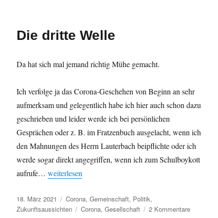
SARS-
Cov-
2
Die dritte Welle
»Corona«
ist
völlig
Da hat sich mal jemand richtig Mühe gemacht.
harmlos
Ich verfolge ja das Corona-Geschehen von Beginn an sehr
aufmerksam und gelegentlich habe ich hier auch schon dazu
geschrieben und leider werde ich bei persönlichen
Gesprächen oder z. B. im Fratzenbuch ausgelacht, wenn ich
den Mahnungen des Herrn Lauterbach beipflichte oder ich
werde sogar direkt angegriffen, wenn ich zum Schulboykott
„Die dritte Welle“
aufrufe…
weiterlesen
Veröffentlicht
Kategorien
18. März 2021
Corona
,
Gemeinschaft
,
Politik
,
am
Schlagwörter
zu
Zukunftsaussichten
Corona
,
Gesellschaft
2 Kommentare