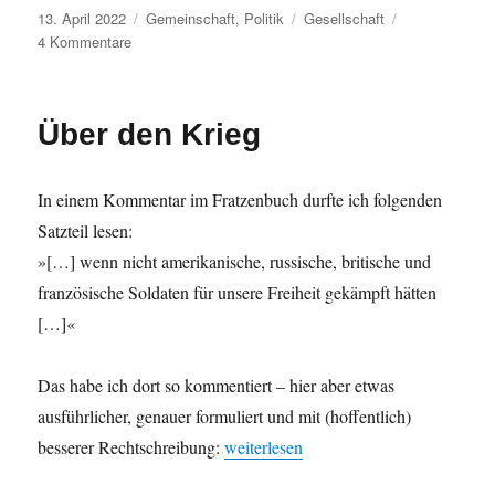
Veröffentlicht
Kategorien
Schlagwörter
13. April 2022
Gemeinschaft
,
Politik
Gesellschaft
am
zu
4 Kommentare
Spiegelgefecht
Über den Krieg
In einem Kommentar im Fratzenbuch durfte ich folgenden
Satzteil lesen:
»[…] wenn nicht amerikanische, russische, britische und
französische Soldaten für unsere Freiheit gekämpft hätten
[…]«
Das habe ich dort so kommentiert – hier aber etwas
ausführlicher, genauer formuliert und mit (hoffentlich)
„Über den Krieg“
besserer Rechtschreibung:
weiterlesen