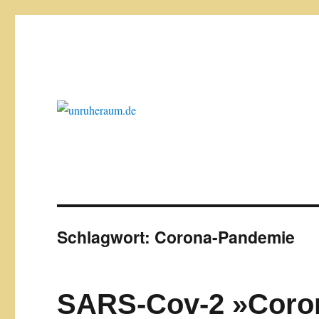
was mich bewegt
unruheraum.de
Schlagwort:
Corona-Pandemie
SARS-Cov-2 »Corona