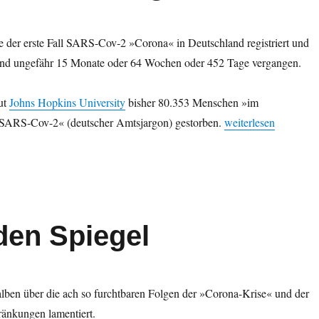
der erste Fall SARS-Cov-2 »Corona« in Deutschland registriert und
ind ungefähr 15 Monate oder 64 Wochen oder 452 Tage vergangen.
aut
Johns Hopkins University
bisher 80.353 Menschen »im
„SARS-Cov-2 »Corona
ARS-Cov-2« (deutscher Amtsjargon) gestorben.
weiterlesen
den Spiegel
alben über die ach so furchtbaren Folgen der »Corona-Krise« und der
nkungen lamentiert.