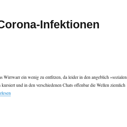
 Corona-Infektionen
as Wirrwarr ein wenig zu entfitzen, da leider in den angeblich »sozialen
kursiert und in den verschiedenen Chats offenbar die Wellen ziemlich
eller Stand zu Corona-Infektionen 2020-03-14“
rlesen