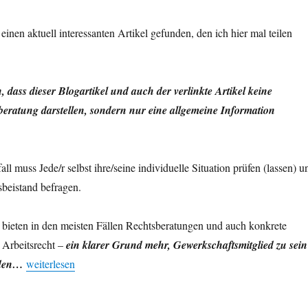
einen aktuell interessanten Artikel gefunden, den ich hier mal teilen
, dass dieser Blogartikel und auch der verlinkte Artikel keine
beratung darstellen, sondern nur eine allgemeine Information
ll muss Jede/r selbst ihre/seine individuelle Situation prüfen (lassen) u
beistand befragen.
bieten in den meisten Fällen Rechtsberatungen und auch konkrete
 Arbeitsrecht –
ein klarer Grund mehr, Gewerkschaftsmitglied zu sein
„Fernbleiben von der Arbeit, wenn Schule schließt“
rden…
weiterlesen