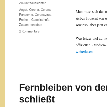
Zukunftsaussichten
Schlagwörter
Angst
,
Corona
,
Corona-
Man muss sich das ma
Pandemie
,
Coronavirus
,
sieben Prozent von u
Freiheit
,
Gesellschaft
,
Zusammenleben
sowieso, aber jetzt 
zu
2 Kommentare
Das
Was leider viel zu w
Virus
offiziellen »Medien« 
hält
uns
„Das Virus hält uns 
weiterlesen
den
Spiegel
Fernbleiben von de
schließt