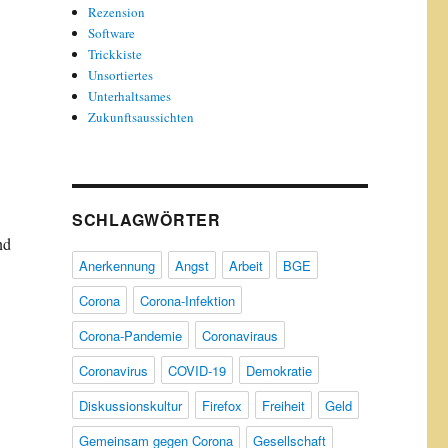
Rezension
Software
Trickkiste
Unsortiertes
Unterhaltsames
Zukunftsaussichten
SCHLAGWÖRTER
nd
Anerkennung
Angst
Arbeit
BGE
Corona
Corona-Infektion
Corona-Pandemie
Coronaviraus
Coronavirus
COVID-19
Demokratie
Diskussionskultur
Firefox
Freiheit
Geld
Gemeinsam gegen Corona
Gesellschaft