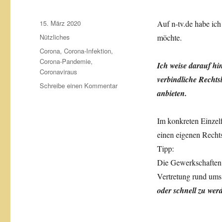
Veröffentlicht
15. März 2020
Auf n-tv.de habe ich 
am
Kategorien
Nützliches
möchte.
Schlagwörter
Corona
,
Corona-Infektion
,
Corona-Pandemie
,
Ich weise darauf hin
Coronaviraus
verbindliche Rechts
zu
Schreibe einen Kommentar
anbieten.
Fernbleiben
von
der
Im konkreten Einzelfa
Arbeit,
einen eigenen Rechts
wenn
Schule
Tipp:
schließt
Die Gewerkschaften 
Vertretung rund ums
oder schnell zu we