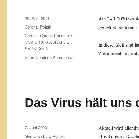
Veröffentlicht
20. April 2021
Am 24.1.2020 wurde 
am
Kategorien
Corona
,
Politik
gemeldet. Seitdem s
Schlagwörter
Corona
,
Corona-Pandemie
,
COVID-19
,
Gesellschaft
,
In dieser Zeit sind l
SARS-Cov-2
Zusammenhang mit S
zu
Schreibe einen Kommentar
SARS-
Cov-
2
»Corona«
ist
völlig
Das Virus hält uns 
harmlos
Veröffentlicht
7. Juni 2020
Aktuell wird allenth
am
Kategorien
Gemeinschaft
,
Politik
,
»Lockdown«-Beschrä