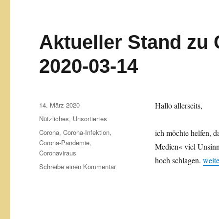
Aktueller Stand zu
2020-03-14
Veröffentlicht
14. März 2020
Hallo allerseits,
am
Kategorien
Nützliches
,
Unsortiertes
Schlagwörter
Corona
,
Corona-Infektion
,
ich möchte helfen, d
Corona-Pandemie
,
Medien« viel Unsinn 
Coronaviraus
„Aktu
hoch schlagen.
weite
zu
Schreibe einen Kommentar
Aktueller
Stand
zu
Corona-
Infektionen