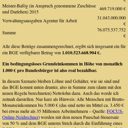
Meister-Bafög (in Anspruch genommene Zuschüsse
469.719.000 €
und Darlehen) 2015
31.043.000.000
Verwaltungsausgaben Agentur für Arbeit
€
76.075.537.752
Summe
€
Alle diese Beträge zusammengerechnet, ergibt sich insgesamt ein für
1.010.523.668.904 €.
ein BGE verfügbarer Betrag von
Ein bedingungsloses Grundeinkommen in Höhe von monatlich
1.000 € pro Bundesbürger ist also real bezahlbar.
In diesem Szenario bleiben Löhne und Gehälter, wie sie sind und
das BGE kommt unten drunter, also in Summe zum (dann mit den
neuen Regeln berechneten) Nettolohn dazu. Auch das werde ich
zeitnah darstellen. Nur kurz als Hinweis: Alle Menschen mit Brutto-
Monatseinkommen bis 5.000 € (das sind netto im Mittel ca. 3.450 €
bei etwas mehr als 35 Millionen Arbeitnehmern – Quelle:
FOCUS-
Online-Neidrechner
) werden mit dem neuen Pauschal-Steuersatz
von 50 % und dem BGE unterm Strich durch die Einführung eines