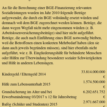
An für die Berechnung einer BGE-Finanzierung relevanten
Sozialleistungen wurden im Jahr 2010 folgende Beträge
aufgewendet, die durch ein BGE vollständig ersetzt würden und
demnach voll dem BGE zugerechnet werden können. Beträge, die
dann wegen Wegfall nicht mehr eingenommen würden (z. B.
Arbeitslosenversicherungsbeiträge) sind hier nicht aufgeführt.
Beträge, die auch nach Einführung eines BGE notwendig bleiben,
weil die Betroffenen einen konkreten Mehrbedarf haben (den sie
dann auch jeweils begründen müssen), sind hier ebenfalls nicht
aufgeführt, wie z. B. Eingliederungshilfe für behinderte Menschen
oder Hilfen zur Überwindung besonderer sozialer Schwierigkeiten
und Hilfe in anderen Lebenslagen.
33.814.000.000
Kindergeld / Elterngeld 2014
€
1.574.500.000
Hilfe zum Lebensunterhalt 2015
€
Grundsicherung im Alter und bei
6.202.651.752
Erwerbsminderung 03/2017 x 12 für Jahresbetrag
€
2.971.667.000
Bafög (Schüler und Studenten) 2015
€