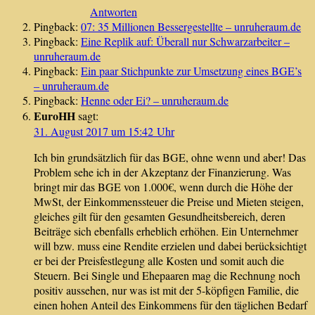
Antworten
Pingback:
07: 35 Millionen Bessergestellte – unruheraum.de
Pingback:
Eine Replik auf: Überall nur Schwarzarbeiter –
unruheraum.de
Pingback:
Ein paar Stichpunkte zur Umsetzung eines BGE’s
– unruheraum.de
Pingback:
Henne oder Ei? – unruheraum.de
EuroHH
sagt:
31. August 2017 um 15:42 Uhr
Ich bin grundsätzlich für das BGE, ohne wenn und aber! Das
Problem sehe ich in der Akzeptanz der Finanzierung. Was
bringt mir das BGE von 1.000€, wenn durch die Höhe der
MwSt, der Einkommenssteuer die Preise und Mieten steigen,
gleiches gilt für den gesamten Gesundheitsbereich, deren
Beiträge sich ebenfalls erheblich erhöhen. Ein Unternehmer
will bzw. muss eine Rendite erzielen und dabei berücksichtigt
er bei der Preisfestlegung alle Kosten und somit auch die
Steuern. Bei Single und Ehepaaren mag die Rechnung noch
positiv aussehen, nur was ist mit der 5-köpfigen Familie, die
einen hohen Anteil des Einkommens für den täglichen Bedarf