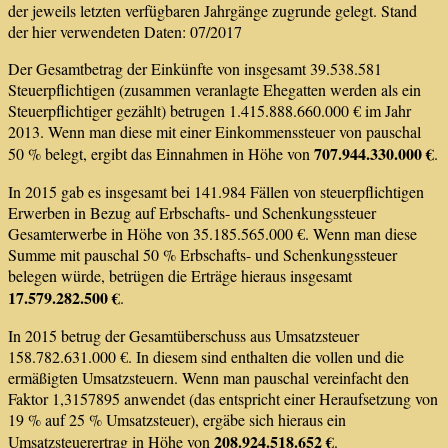
der jeweils letzten verfügbaren Jahrgänge zugrunde gelegt. Stand
der hier verwendeten Daten: 07/2017
Der Gesamtbetrag der Einkünfte von insgesamt 39.538.581
Steuerpflichtigen (zusammen veranlagte Ehegatten werden als ein
Steuerpflichtiger gezählt) betrugen 1.415.888.660.000 € im Jahr
2013. Wenn man diese mit einer Einkommenssteuer von pauschal
707.944.330.000 €
50 % belegt, ergibt das Einnahmen in Höhe von
.
In 2015 gab es insgesamt bei 141.984 Fällen von steuerpflichtigen
Erwerben in Bezug auf Erbschafts- und Schenkungssteuer
Gesamterwerbe in Höhe von 35.185.565.000 €. Wenn man diese
Summe mit pauschal 50 % Erbschafts- und Schenkungssteuer
belegen würde, betrügen die Erträge hieraus insgesamt
17.579.282.500 €
.
In 2015 betrug der Gesamtüberschuss aus Umsatzsteuer
158.782.631.000 €. In diesem sind enthalten die vollen und die
ermäßigten Umsatzsteuern. Wenn man pauschal vereinfacht den
Faktor 1,3157895 anwendet (das entspricht einer Heraufsetzung von
19 % auf 25 % Umsatzsteuer), ergäbe sich hieraus ein
208.924.518.652 €
Umsatzsteuerertrag in Höhe von
.