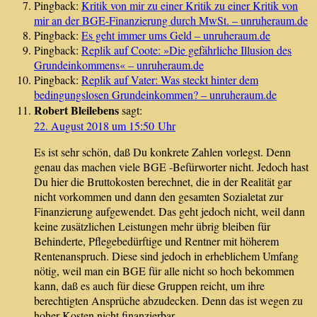
Pingback:
Kritik von mir zu einer Kritik zu einer Kritik von
mir an der BGE-Finanzierung durch MwSt. – unruheraum.de
Pingback:
Es geht immer ums Geld – unruheraum.de
Pingback:
Replik auf Coote: »Die gefährliche Illusion des
Grundeinkommens« – unruheraum.de
Pingback:
Replik auf Vater: Was steckt hinter dem
bedingungslosen Grundeinkommen? – unruheraum.de
Robert Bleilebens
sagt:
22. August 2018 um 15:50 Uhr
Es ist sehr schön, daß Du konkrete Zahlen vorlegst. Denn
genau das machen viele BGE -Befürworter nicht. Jedoch hast
Du hier die Bruttokosten berechnet, die in der Realität gar
nicht vorkommen und dann den gesamten Sozialetat zur
Finanzierung aufgewendet. Das geht jedoch nicht, weil dann
keine zusätzlichen Leistungen mehr übrig bleiben für
Behinderte, Pflegebedürftige und Rentner mit höherem
Rentenanspruch. Diese sind jedoch in erheblichem Umfang
nötig, weil man ein BGE für alle nicht so hoch bekommen
kann, daß es auch für diese Gruppen reicht, um ihre
berechtigten Ansprüche abzudecken. Denn das ist wegen zu
hoher Kosten nicht finanzierbar.