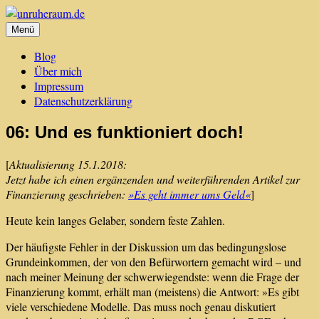
Zum
Inhalt
Menü
unruheraum.de
was mich bewegt
springen
Blog
Über mich
Impressum
Datenschutzerklärung
06: Und es funktioniert doch!
[
Aktualisierung 15.1.2018:
Jetzt habe ich einen ergänzenden und weiterführenden Artikel zur
Finanzierung geschrieben:
»Es geht immer ums Geld«
]
Heute kein langes Gelaber, sondern feste Zahlen.
Der häufigste Fehler in der Diskussion um das bedingungslose
Grundeinkommen, der von den Befürwortern gemacht wird – und
nach meiner Meinung der schwerwiegendste: wenn die Frage der
Finanzierung kommt, erhält man (meistens) die Antwort: »Es gibt
viele verschiedene Modelle. Das muss noch genau diskutiert