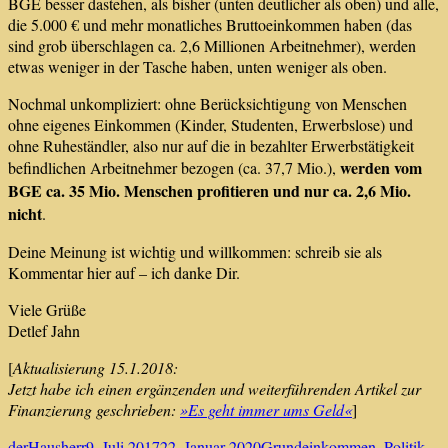
BGE besser dastehen, als bisher (unten deutlicher als oben) und alle,
die 5.000 € und mehr monatliches Bruttoeinkommen haben (das
sind grob überschlagen ca. 2,6 Millionen Arbeitnehmer), werden
etwas weniger in der Tasche haben, unten weniger als oben.
Nochmal unkompliziert: ohne Berücksichtigung von Menschen
ohne eigenes Einkommen (Kinder, Studenten, Erwerbslose) und
ohne Ruheständler, also nur auf die in bezahlter Erwerbstätigkeit
werden vom
befindlichen Arbeitnehmer bezogen (ca. 37,7 Mio.),
BGE ca. 35 Mio. Menschen profitieren und nur ca. 2,6 Mio.
nicht
.
Deine Meinung ist wichtig und willkommen: schreib sie als
Kommentar hier auf – ich danke Dir.
Viele Grüße
Detlef Jahn
[
Aktualisierung 15.1.2018:
Jetzt habe ich einen ergänzenden und weiterführenden Artikel zur
Finanzierung geschrieben:
»Es geht immer ums Geld«
]
Autor
Veröffentlicht
Kategorien
Sch
derHausherr
9. Juli 2017
22. Januar 2020
Grundeinkommen
,
Politik