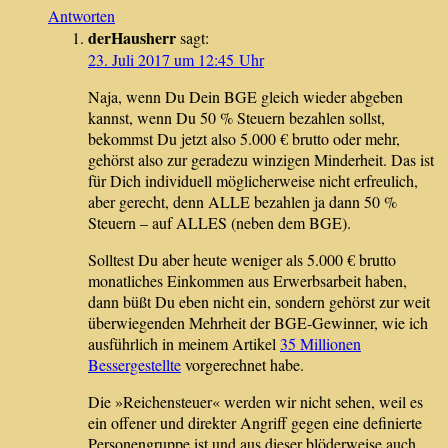
Antworten
derHausherr
sagt:
23. Juli 2017 um 12:45 Uhr
Naja, wenn Du Dein BGE gleich wieder abgeben
kannst, wenn Du 50 % Steuern bezahlen sollst,
bekommst Du jetzt also 5.000 € brutto oder mehr,
gehörst also zur geradezu winzigen Minderheit. Das ist
für Dich individuell möglicherweise nicht erfreulich,
aber gerecht, denn ALLE bezahlen ja dann 50 %
Steuern – auf ALLES (neben dem BGE).
Solltest Du aber heute weniger als 5.000 € brutto
monatliches Einkommen aus Erwerbsarbeit haben,
dann büßt Du eben nicht ein, sondern gehörst zur weit
überwiegenden Mehrheit der BGE-Gewinner, wie ich
ausführlich in meinem Artikel
35 Millionen
Bessergestellte
vorgerechnet habe.
Die »Reichensteuer« werden wir nicht sehen, weil es
ein offener und direkter Angriff gegen eine definierte
Personengruppe ist und aus dieser blöderweise auch