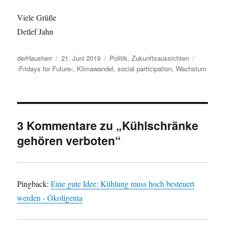
Viele Grüße
Detlef Jahn
Autor
Veröffentlicht
Kategorien
derHausherr
21. Juni 2019
Politik
,
Zukunftsaussichten
Schlagwörter
am
›Fridays for Future‹
,
Klimawandel
,
social participation
,
Wachstum
3 Kommentare zu „Kühlschränke
gehören verboten“
Pingback:
Eine gute Idee: Kühlung muss hoch besteuert
werden - Ökoligenta