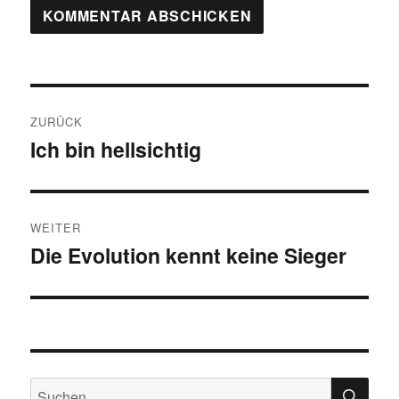
Beitragsnavigation
ZURÜCK
Ich bin hellsichtig
Vorheriger
Beitrag:
WEITER
Die Evolution kennt keine Sieger
Nächster
Beitrag:
SU
Suchen